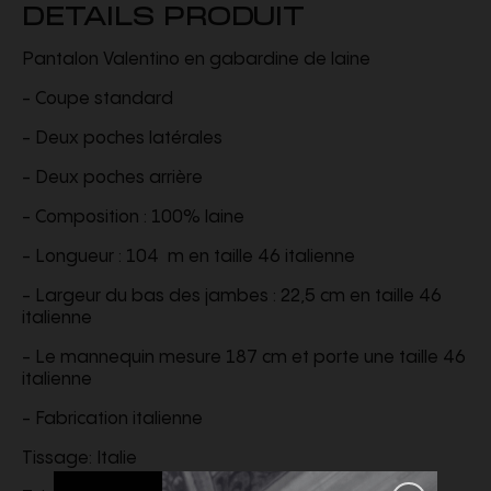
DETAILS PRODUIT
Pantalon Valentino en gabardine de laine
- Coupe standard
- Deux poches latérales
- Deux poches arrière
- Composition : 100% laine
- Longueur : 104 m en taille 46 italienne
- Largeur du bas des jambes : 22,5 cm en taille 46
italienne
- Le mannequin mesure 187 cm et porte une taille 46
italienne
- Fabrication italienne
Tissage: Italie