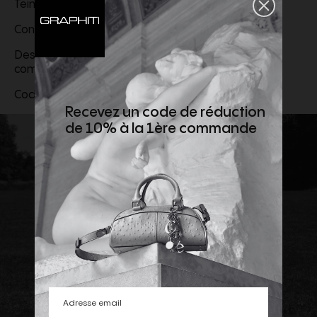
Teinture/Impression: Italie
Confection: Italie
Des chaussures Bowshire Valentino Garavani
complètent la tenue du mannequin.
Code produit :
7V3RBN109EB_581
Recevez un code de réduction
de 10% à la 1ère commande