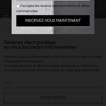
J'accepte de recevoir des informations & offres
commerciales
REJOIGNEZ
-NOUS
Devenez client privilège
en vous inscrivant à la newsletter
Abonnez-vous à notre newsletter afin d'être informé des dernières
nouveautés de la boutique,
nos coups de coeur et offres privilèges & recevoir, sur demande,
un code de reduction de 10% à valoir sur votre 1ere commande.
S’ABONNER