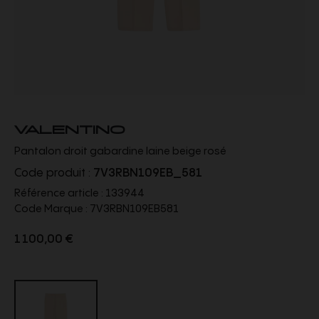
VALENTINO
Pantalon droit gabardine laine beige rosé
Code produit :
7V3RBN109EB_581
Référence article :
133944
Code Marque :
7V3RBN109EB581
1 100,00 €