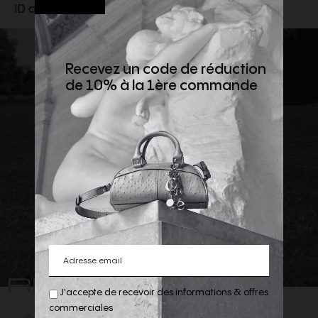
ID de la marque :
973F11A977TB12
Recevez un code de réduction
de 10% à la 1ère commande
REJOIGNEZ
J'accepte de recevoir des informations & offres
-NOUS
commerciales