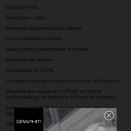
pantalon Oasi
Fabrication : Italie
fermeture dissimulée sur le devant
poches latérales fendues
deux poches passepoilées à l'arrière
passants de ceinture
Composition lin 100%
Conseils d'entretien Lire les instructions du fabricant
Présente une coupe slim, offrant un tombé
confortable qui se tient juste à l'écart de la jambe
Fabriqué à partir d'un tissu non stretch d'épaisseur
moyenne
Taille 48 longueur ourlet 37 cm