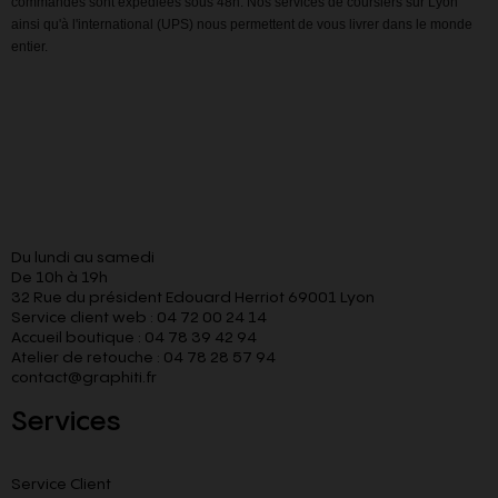
commandes sont expédiées sous 48h. Nos services de coursiers sur Lyon
ainsi qu'à l'international (UPS) nous permettent de vous livrer dans le monde
entier.
Du lundi au samedi
De 10h à 19h
32 Rue du président Edouard Herriot 69001 Lyon
Service client web : 04 72 00 24 14
Accueil boutique : 04 78 39 42 94
Atelier de retouche : 04 78 28 57 94
contact@graphiti.fr
Services
Service Client