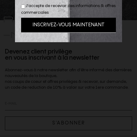
J'accepte de recevoir des informations & offres
commerciales
REJOIGNEZ
-NOUS
Devenez client privilège
en vous inscrivant à la newsletter
Abonnez-vous à notre newsletter afin d'être informé des dernières
nouveautés de la boutique,
nos coups de coeur et offres privilèges & recevoir, sur demande,
un code de reduction de 10% à valoir sur votre 1ere commande.
S’ABONNER