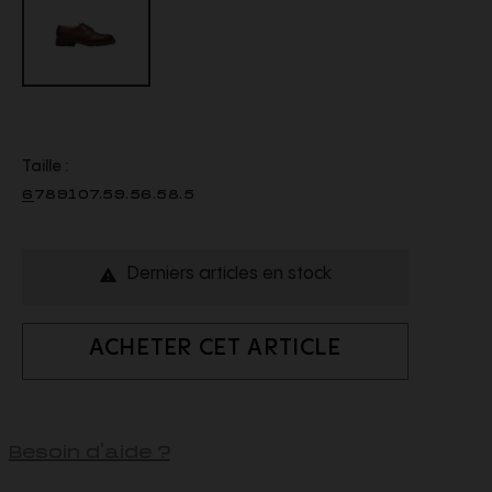
Taille :
6
7
8
9
10
7.5
9.5
6.5
8.5
Derniers articles en stock

ACHETER CET ARTICLE
Besoin d'aide ?