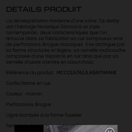
DETAILS PRODUIT
La réinterprétation moderne d’une icône. Ce derby
unit l’héritage historique Santoni à un style
contemporain, deux caractéristiques que l’on
retrouve dans sa fabrication en cuir somptueux orné
de perforations Brogue classiques. Il se distingue par
sa forme structurée et légère, sa semelle multicouche
composée d’une trépointe en cuir ainsi que par sa
semelle d’usure crantée en caoutchouc.
Référence du produit :
MCCO15761JL4GNTGM48
Confectionné en cuir
Couleur : marron
Perforations Brogue
Ligne bombée à la forme fuselée
Fermeture à lacets avec cinq œillets