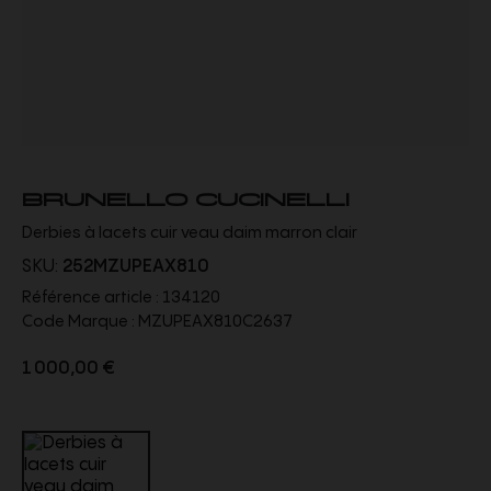
BRUNELLO CUCINELLI
Derbies à lacets cuir veau daim marron clair
SKU:
252MZUPEAX810
Référence article :
134120
Code Marque :
MZUPEAX810C2637
1 000,00 €