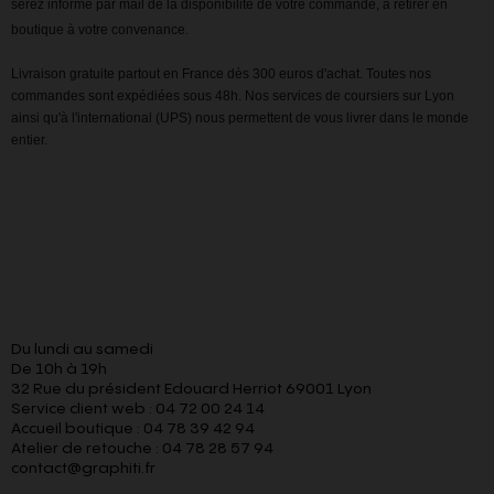
serez informé par mail de la disponibilité de votre commande, à retirer en
boutique à votre convenance.
Livraison gratuite partout en France dès 300 euros d'achat. Toutes nos
commandes sont expédiées sous 48h. Nos services de coursiers sur Lyon
ainsi qu'à l'international (UPS) nous permettent de vous livrer dans le monde
entier.
Du lundi au samedi
De 10h à 19h
32 Rue du président Edouard Herriot 69001 Lyon
Service client web : 04 72 00 24 14
Accueil boutique : 04 78 39 42 94
Atelier de retouche : 04 78 28 57 94
contact@graphiti.fr