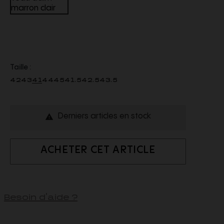
Taille :
42
43
41
44
45
41.5
42.5
43.5
Derniers articles en stock

ACHETER CET ARTICLE
Besoin d'aide ?