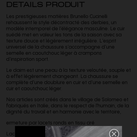
DETAILS PRODUIT
Les prestigieuses matières Brunello Cucinelli
rehaussent le style décontracté des derbies, un
modèle intemporel de l’élégance masculine. Le cuir
suédé met en valeur les tons de la saison avec sa
texture douce et légèrement irrégulière. L’esprit
universel de la chaussure s’accompagne d’une
semelle en caoutchouc léger à crampons
d’inspiration sport.
Le daim est une peau à la texture veloutée, souple et
à effet légèrement changeant. La chaussure se
complète d’une doublure en cuir et d’une semelle en
cuir et caoutchouc léger.
Nos articles sont créés dans le village de Solomeo et
fabriqués en Italie, dans le respect de l'humain, de la
dignité du travail et en harmonie avec le territoire,
ermeture par lacets ronds en tissu ciré
Lacets de réserve ronds en tissu ciré