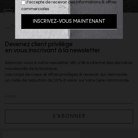
J'accepte de recevoir des informations & offres
REJOIGNEZ
commerciales
-NOUS
Devenez client privilège
en vous inscrivant à la newsletter
Abonnez-vous à notre newsletter afin d'être informé des dernières
nouveautés de la boutique,
nos coups de coeur et offres privilèges & recevoir, sur demande,
un code de reduction de 10% à valoir sur votre 1ere commande.
S’ABONNER