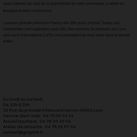
serez informé par mail de la disponibilité de votre commande, à retirer en
boutique à votre convenance.
Livraison gratuite partout en France dès 300 euros d'achat. Toutes nos
commandes sont expédiées sous 48h. Nos services de coursiers sur Lyon
ainsi qu'à l'international (UPS) nous permettent de vous livrer dans le monde
entier.
Du lundi au samedi
De 10h à 19h
32 Rue du président Edouard Herriot 69001 Lyon
Service client web : 04 72 00 24 14
Accueil boutique : 04 78 39 42 94
Atelier de retouche : 04 78 28 57 94
contact@graphiti.fr