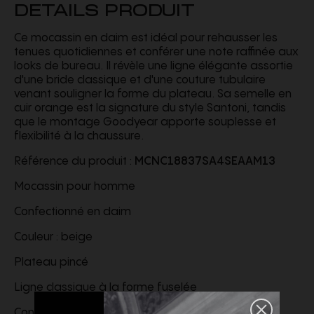
DETAILS PRODUIT
Ce mocassin en daim est idéal pour rehausser les
tenues quotidiennes et conférer une note raffinée aux
looks de bureau. Il révèle une ligne élégante assortie
d'une bride classique et d'une couture tubulaire
venant souligner la forme du plateau. Sa semelle en
cuir orange est la signature du style Santoni, tandis
que le montage Goodyear apporte souplesse et
flexibilité à la chaussure.
Référence du produit :
MCNC18837SA4SEAAM13
Mocassin pour homme
Confectionné en daim
Couleur : beige
Plateau pincé
Ligne classique à la forme fuselée
Construction Goodyear