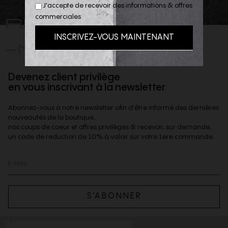
J'accepte de recevoir des informations & offres
REJOIGNEZ
commerciales
-NOUS
Devenez client privilège
en vous inscrivant à la newsletter
Abonnez-vous à notre newsletter afin d'être informé des dernières
nouveautés de la boutique,
nos coups de coeur et offres privilèges & recevoir, sur demande,
un code de reduction de 10% à valoir sur votre 1ere commande.
S’ABONNER