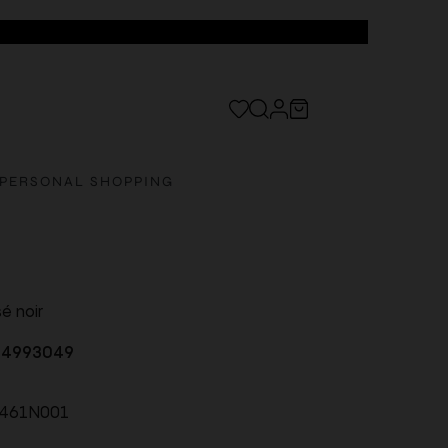
PERSONAL SHOPPING
sé noir
04993049
0461N001