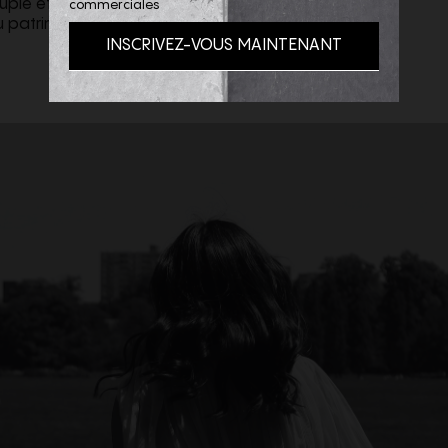
ouple et plus confortable.
commerciales
u patrimoine