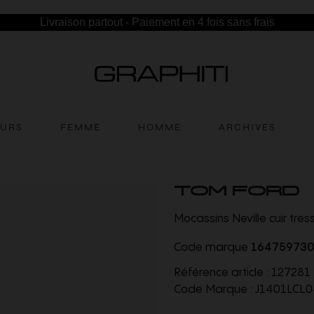
Livraison partout - Paiement en 4 fois sans frais
EURS
FEMME
HOMME
ARCHIVES
TOM FORD
Mocassins Neville cuir tres
Code marque
16475973
Référence article :
127281
Code Marque :
J1401LCL