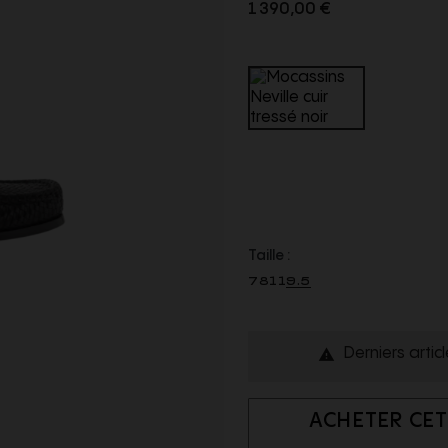
1 390,00 €
Taille :
7
8
11
9.5
Derniers artic

ACHETER CET