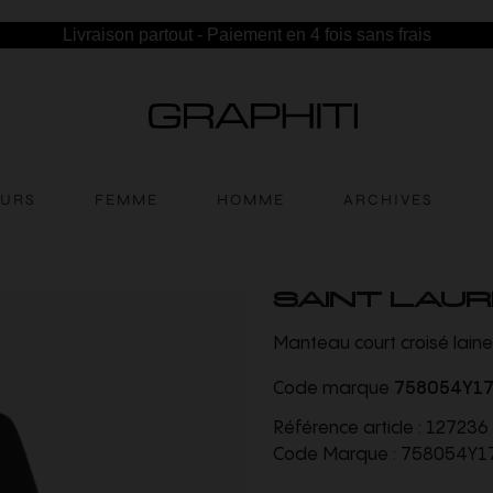
Livraison partout - Paiement en 4 fois sans frais
EURS
FEMME
HOMME
ARCHIVES
SAINT LAU
Manteau court croisé laine
Code marque
758054Y1
Référence article :
127236
Code Marque :
758054Y1