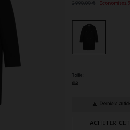
2 990,00 €
Économisez 
Taille :
52
Derniers artic

ACHETER CET