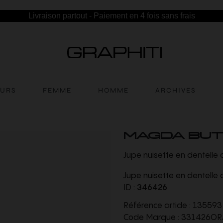
Livraison partout - Paiement en 4 fois sans frais
EURS
FEMME
HOMME
ARCHIVES
MAGDA BU
Jupe nuisette en dentelle
Jupe nuisette en dentelle
ID :
346426
Référence article :
135593
Code Marque :
331426OR