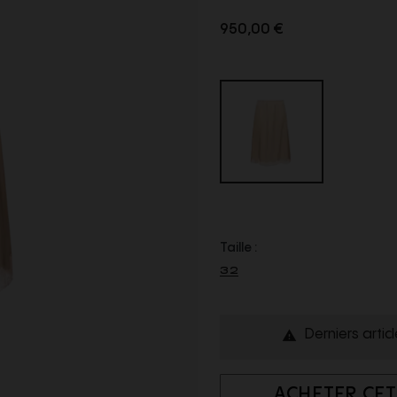
950,00 €
Taille :
32
Derniers artic

ACHETER CET