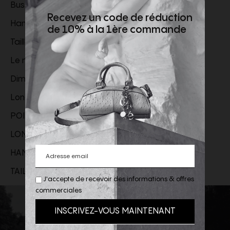
Buste
80 cm
Recevez un code de réduction
Hanches
91 cm
de 10% à la 1ère commande
Taille
63 cm
Le mannequin mesure 1,8 m et porte une taille 36
Dimensions Taille 34
Longueur
137 cm
POITRINE
98 cm
LONGUEUR DE LA MANCHE
67 cm
HANCHES
102 cm
TAILLE
102 cm
J'accepte de recevoir des informations & offres
commerciales