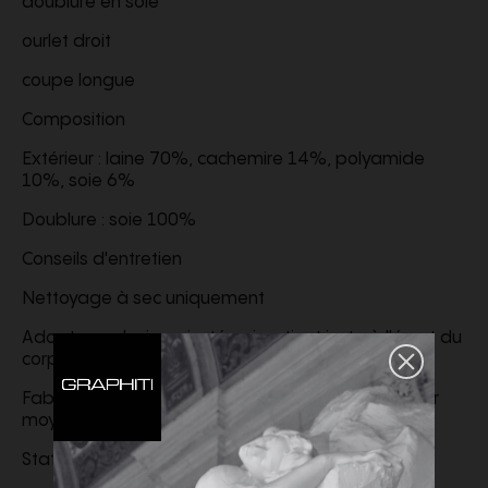
doublure en soie
ourlet droit
coupe longue
Composition
Extérieur : laine 70%, cachemire 14%, polyamide
10%, soie 6%
Doublure : soie 100%
Conseils d'entretien
Nettoyage à sec uniquement
Adopte un design ajusté qui se tient juste à l'écart du
corps, offrant une coupe cintrée mais confortable
Fabriqué à partir d'un tissu non stretch d'épaisseur
moyenne, cet article offre peu d'élasticité
Stature
1,8 m