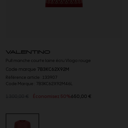
VALENTINO
Pull manche courte laine écru Vlogo rouge
Code marque
7B3KC62X92M
Référence article :
133907
Code Marque :
7B3KC62X92M46L
1 300,00 €
Économisez 50%
650,00 €