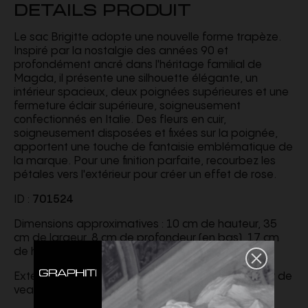
DETAILS PRODUIT
Le sac Brigitte adopte une nouvelle forme trapèze.
Inspiré par la nostalgie des années 90 et
profondément ancré dans l'héritage familial de
Magda, il présente une silhouette élégante, un
intérieur spacieux, deux poignées supérieures et une
fermeture éclair supérieure, soigneusement
confectionnés en Italie. Des fleurs en cuir,
soigneusement disposées et fixées sur la poignée,
apportent une touche de fantaisie emblématique de
la marque. Pour une finition parfaite, recourbez les
pétales vers l'extérieur pour créer un effet de rose.
ID :
701524
Dimensions approximatives : 10 cm de hauteur, 35
cm de largeur, 8 cm de profondeur (en bas), 17 cm
de hauteur de poignée.
Extérieur : 100 % cuir de veau. Intérieur : 100 % cuir de
veau.