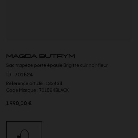
MAGDA BUTRYM
Sac trapèze porté épaule Brigitte cuir noir fleur
ID :
701524
Référence article :
133434
Code Marque :
701524BLACK
1 990,00 €