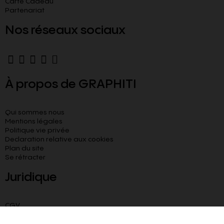
Carte Cadeau
Partenariat
Nos réseaux sociaux
À propos de GRAPHITI
Qui sommes nous
Mentions légales
Politique vie privée
Declaration relative aux cookies​
Plan du site
Se rétracter
Juridique
CGV
CGU
Livraison paiement sécurisé