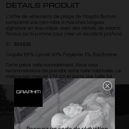
DETAILS PRODUIT
L'offre de vêtements de plage de Magda Butrym
comprend une mini-robe à manches longues
signature en tissu crêpe, avec des détails de volants
floraux sur la poitrine pour créer un décolleté profond.
ID :
304525
Coquille 59% Lyocell 40% Polyester 1% Élasthanne.
Cette pièce taille normalement. Nous vous
recommandons de prendre votre taille habituelle. Le
mannequin mesure 174 cm et porte une taille 34.