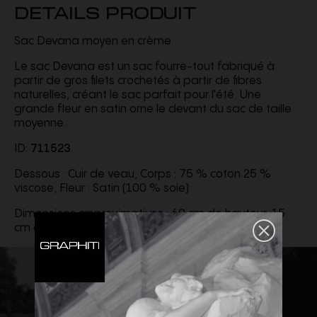
DETAILS PRODUIT
Sac Devana moyen en crème
Le sac Devana est un sac fourre-tout fabriqué à
partir de gros filets crochetés à partir de fibres
naturelles, créant le sac parfait pour l'été. Une
grande fleur en satin orne le devant du sac de taille
moyenne.
ID:
711523
Dessous : Cuir de veau, Corps : 75 % coton 25 %
viscose, Fleur : Satin (100 % soie)
Dimensions approximatives : 60 cm de hauteur, 15
cm de profondeur (en bas)