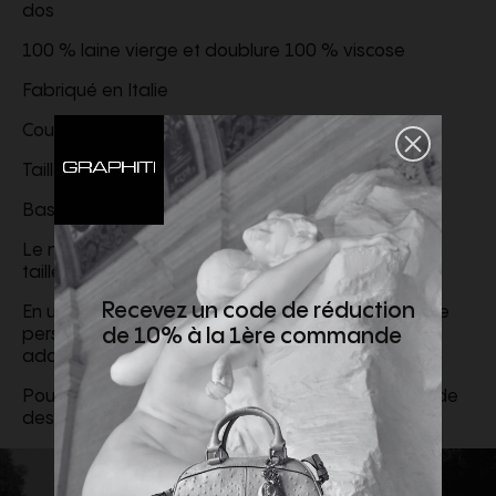
dos
100 % laine vierge et doublure 100 % viscose
Fabriqué en Italie
Coupe large
Taille mi-haute
Bas : 26 cm (taille 48)
Le mannequin mesure 188 cm et porte l'article en
taille FR 48
Recevez un code de réduction
En utilisant notre outil de recommandation de taille
de 10% à la 1ère commande
personnalisée, vous obtiendrez la taille la plus
adaptée à votre morphologie
Pour plus d'informations, merci de consulter le guide
des tailles