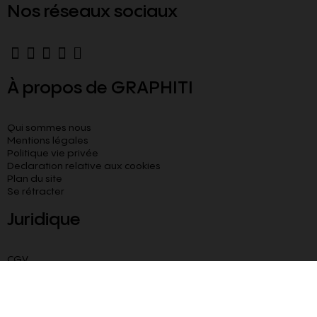
Nos réseaux sociaux
À propos de GRAPHITI
Qui sommes nous
Mentions légales
Politique vie privée
Declaration relative aux cookies​
Plan du site
Se rétracter
Juridique
CGV
CGU
Livraison paiement sécurisé
Besoin d’aide ?
Blog