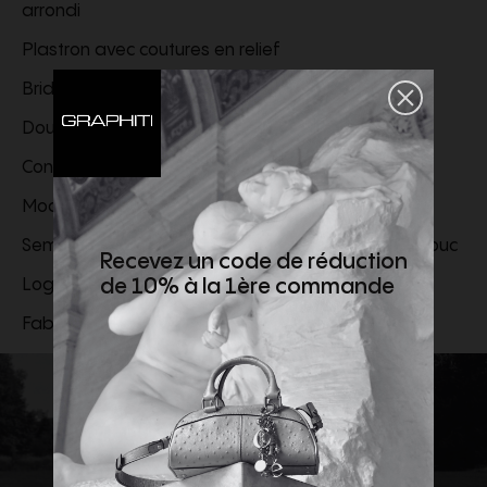
arrondi
Plastron avec coutures en relief
Bride
Doublure en cuir orange
Construction Goodyear inversée
Modèle ressemelable
Semelle en caoutchouc avec bonbout en caoutchouc
Recevez un code de réduction
de 10% à la 1ère commande
Logo Santoni estampé sur la semelle de propreté
Fabrication italienne