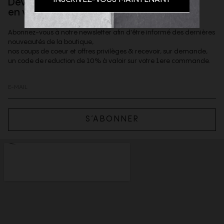
Devenez client privilège
en vous inscrivant à la newsletter
Abonnez-vous à notre newsletter afin d'être informé des dernières
nouveautés de la boutique,
nos coups de coeur et offres privilèges & recevoir, sur demande,
un code de reduction de 10% à valoir sur votre 1ere commande.
S’ABONNER