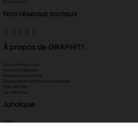
Partenariat
Nos réseaux sociaux
À propos de GRAPHITI
Qui sommes nous
Mentions légales
Politique vie privée
Declaration relative aux cookies​
Plan du site
Se rétracter
Juridique
CGV
CGU
Livraison paiement sécurisé