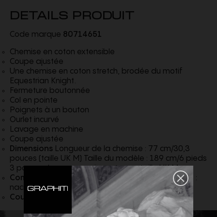
DETAILS PRODUIT
Code marque
80714651
Chemise en coton extensible
Coupe ajustée
Une chemise en coton stretch, brodée du motif
Equestrian Knight.
Fermeture boutonnée
Col en pointe
Poignets à un bouton
Ourlet incurvé
Lavage en machine
Coupe ajustée
Dimensions
​​Longueur de la chemise : 77 cm/30,3
pouces (taille UK M) Taille du modèle : 189 cm/6 pieds
3 pouces. Le mannequin porte une taille UK M
Composition
96% coton, 4% élasthanne Boutons :
nacre Importé
Couleur
Noir