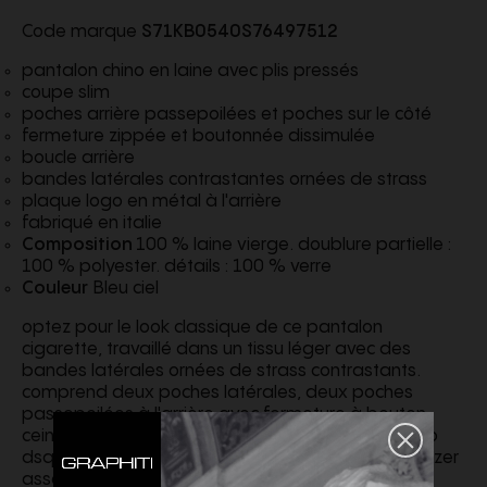
Code marque
S71KB0540S76497512
pantalon chino en laine avec plis pressés
coupe slim
poches arrière passepoilées et poches sur le côté
fermeture zippée et boutonnée dissimulée
boucle arrière
bandes latérales contrastantes ornées de strass
plaque logo en métal à l'arrière
fabriqué en italie
Composition
100 % laine vierge. doublure partielle :
100 % polyester. détails : 100 % verre
Couleur
Bleu ciel
optez pour le look classique de ce pantalon
cigarette, travaillé dans un tissu léger avec des
bandes latérales ornées de strass contrastants.
comprend deux poches latérales, deux poches
passepoilées à l'arrière avec fermeture à bouton,
ceinture avec passants de ceinture et plaque logo
dsquared2 en métal à l'arrière. associez-le au blazer
assorti pour un look classique ou à un t-shirt