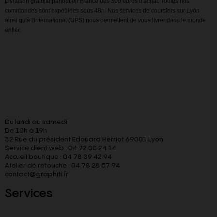
Livraison gratuite partout en France dès 300 euros d'achat. Toutes nos
commandes sont expédiées sous 48h. Nos services de coursiers sur Lyon
ainsi qu'à l'international (UPS) nous permettent de vous livrer dans le monde
entier.
Du lundi au samedi
De 10h à 19h
32 Rue du président Edouard Herriot 69001 Lyon
Service client web : 04 72 00 24 14
Accueil boutique : 04 78 39 42 94
Atelier de retouche : 04 78 28 57 94
contact@graphiti.fr
Services