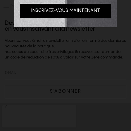
-NOUS
Devenez client privilège
en vous inscrivant à la newsletter
Abonnez-vous à notre newsletter afin d'être informé des dernières
nouveautés de la boutique,
nos coups de coeur et offres privilèges & recevoir, sur demande,
un code de reduction de 10% à valoir sur votre 1ere commande.
S’ABONNER