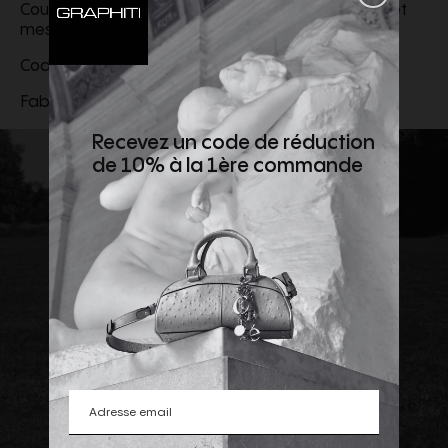
Coupe : Regular. Le mannequin porte une taille L et
mesure 188cm
Code produit
L1S151200012S0F36V0020
Fabriqué en Roumanie
Recevez un code de réduction
de 10% à la 1ère commande