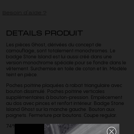
Besoin d'aide ?
DETAILS PRODUIT
Les pièces Ghost, dérivées du concept de
camouflage, sont totalement monochromes. Le
badge Stone Island est lui aussi créé dans une
version monochrome spéciale pour se fondre dans le
vêtement. Surchemise en toile de coton et lin. Modèle
teint en pièce.
Poches poitrine plaquées à rabat triangulaire avec
bouton dissimulé. Poches poitrine verticales
supplémentaires à bouton-pression. Empiècement
au dos avec pinces et renfort intérieur. Badge Stone
Island Ghost sur la manche gauche. Bouton aux
poignets. Fermeture par boutons. Coupe regular.
74% Coton 26% Lin