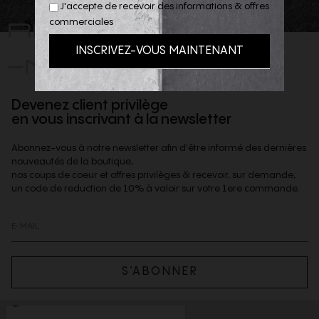
J'accepte de recevoir des informations & offres
REJOIGNEZ
commerciales
-NOUS
Devenez client privilège
en vous inscrivant à la newsletter
Abonnez-vous à notre newsletter afin d'être informé des dernières
nouveautés de la boutique,
nos coups de coeur et offres privilèges & recevoir, sur demande,
un code de reduction de 10% à valoir sur votre 1ere commande.
S’ABONNER