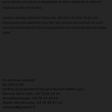
serez informé par mail de la disponibilité de votre commande, à retirer en
boutique à votre convenance.
Livraison gratuite partout en France dès 300 euros d'achat. Toutes nos
commandes sont expédiées sous 48h. Nos services de coursiers sur Lyon
ainsi qu'à l'international (UPS) nous permettent de vous livrer dans le monde
entier.
Du lundi au samedi
De 10h à 19h
32 Rue du président Edouard Herriot 69001 Lyon
Service client web : 04 72 00 24 14
Accueil boutique : 04 78 39 42 94
Atelier de retouche : 04 78 28 57 94
contact@graphiti.fr