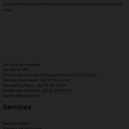
ainsi qu'à l'international (UPS) nous permettent de vous livrer dans le monde
entier.
Du lundi au samedi
De 10h à 19h
32 Rue du président Edouard Herriot 69001 Lyon
Service client web : 04 72 00 24 14
Accueil boutique : 04 78 39 42 94
Atelier de retouche : 04 78 28 57 94
contact@graphiti.fr
Services
Service Client
Ateliers de retouche