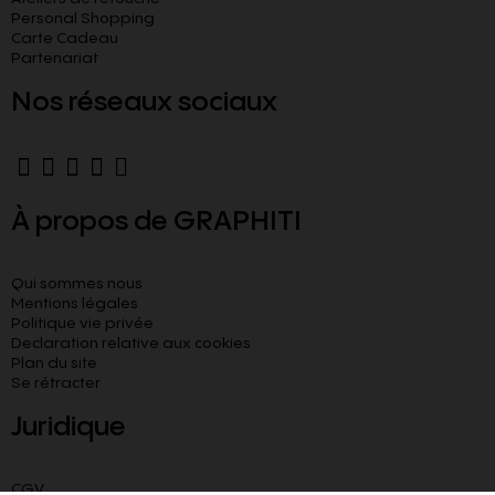
Personal Shopping
Carte Cadeau
Partenariat
Nos réseaux sociaux
À propos de GRAPHITI
Qui sommes nous
Mentions légales
Politique vie privée
Declaration relative aux cookies​
Plan du site
Se rétracter
Juridique
CGV