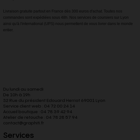
Livraison gratuite partout en France dès 300 euros d'achat. Toutes nos
commandes sont expédiées sous 48h. Nos services de coursiers sur Lyon
ainsi qu'à l'international (UPS) nous permettent de vous livrer dans le monde
entier.
Du lundi au samedi
De 10h à 19h
32 Rue du président Edouard Herriot 69001 Lyon
Service client web : 04 72 00 24 14
Accueil boutique : 04 78 39 42 94
Atelier de retouche : 04 78 28 57 94
contact@graphiti.fr
Services