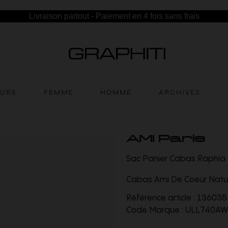
Livraison partout - Paiement en 4 fois sans frais
EURS
FEMME
HOMME
ARCHIVES
AMI Paris
Sac Panier Cabas Raphia 
Cabas Ami De Coeur Natur
Référence article :
136035
Code Marque :
ULL740AW