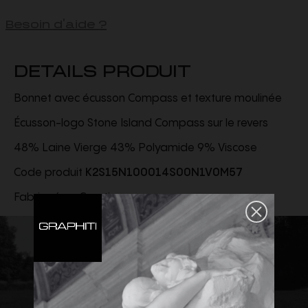
Besoin d'aide ?
DETAILS PRODUIT
Bonnet avec écusson Compass et texture moulinée
Écusson-logo Stone Island Compass sur le revers
48% Laine Vierge 43% Polyamide 9% Viscose
Code produit
K2S15N100014S00N1V0M57
Fabriqué en Croatie