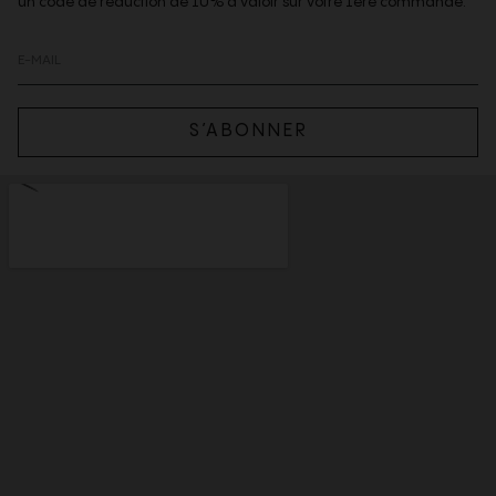
un code de reduction de 10% à valoir sur votre 1ere commande.
S’ABONNER