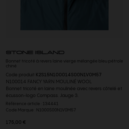
STONE ISLAND
Bonnet tricoté à revers laine vierge mélangée bleu pétrole
chiné
Code produit
K2S15N100014S00N1V0M57
N100014 FANCY YARN MOULINÉ WOOL
Bonnet tricoté en laine moulinée avec revers côtelé et
écusson-logo Compass. Jauge 3.
Référence article :
134441
Code Marque :
N1000S00N1V0M57
175,00 €