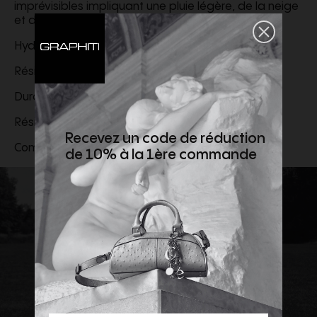
imprévisibles impliquant une pluie légère, de la neige
et du vent.
Hydrofuge
Résistant au vent
Durable
Résistant au duvet
Recevez un code de réduction
Composition 100% Nylon
de 10% à la 1ère commande