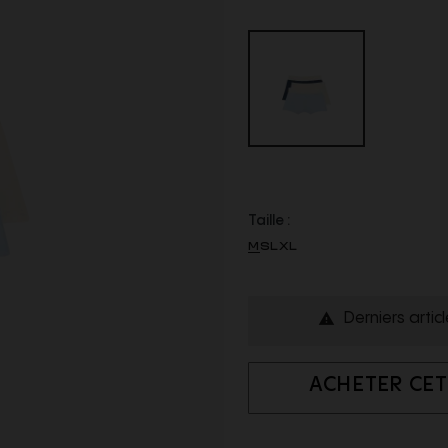
Taille :
M
S
L
XL
Derniers artic

ACHETER CET