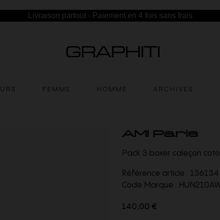
Livraison partout - Paiement en 4 fois sans frais
EURS
FEMME
HOMME
ARCHIVES
AMI Paris
Pack 3 boxer caleçon coton
Référence article :
136134
Code Marque :
HUN210AW
140,00 €