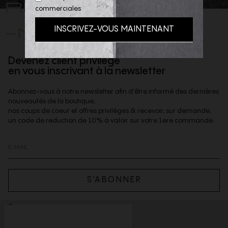
REJOIGNEZ
commerciales
-NOUS
Devenez client privilège
en vous inscrivant à la newsletter
Abonnez-vous à notre newsletter afin d'être informé des dernières
nouveautés de la boutique,
nos coups de coeur et offres privilèges & recevoir, sur demande,
un code de reduction de 10% à valoir sur votre 1ere commande.
S’ABONNER