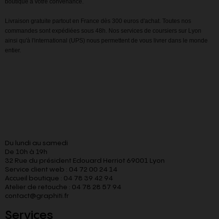
boutique à votre convenance.
Livraison gratuite partout en France dès 300 euros d'achat. Toutes nos
commandes sont expédiées sous 48h. Nos services de coursiers sur Lyon
ainsi qu'à l'international (UPS) nous permettent de vous livrer dans le monde
entier.
Du lundi au samedi
De 10h à 19h
32 Rue du président Edouard Herriot 69001 Lyon
Service client web : 04 72 00 24 14
Accueil boutique : 04 78 39 42 94
Atelier de retouche : 04 78 28 57 94
contact@graphiti.fr
Services