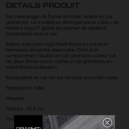
DETAILS PRODUIT
Sac messenger de forme arrondie, réalisé en cuir
grainé noir. Le modèle se distingue par le « clou » en
métal à logo FF gravé qui permet de replier la
bandoulière sous le sac.
Rabat avec petit logo Fendi Roma en métal et
fermeture aimantée dissimulée. Doté d’un
compartiment doublé en cuir contrasté couleur cuir,
de deux fentes porte-cartes et de garnitures en
métal finition palladium.
Bandoulière en cuir ton sur ton pour un porter croisé.
Fabriqué en Italie
Mesures:
Hauteur : 25.5 cm
Profondeur : 6 cm