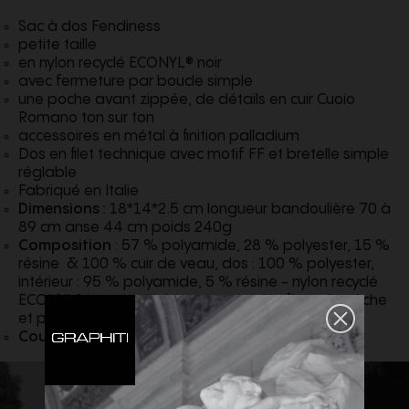
Sac à dos Fendiness
petite taille
en nylon recyclé ECONYL® noir
avec fermeture par boucle simple
une poche avant zippée, de détails en cuir Cuoio
Romano ton sur ton
accessoires en métal à finition palladium
Dos en filet technique avec motif FF et bretelle simple
réglable
Fabriqué en Italie
Dimensions :
18*14*2.5 cm longueur bandoulière 70 à
89 cm anse 44 cm poids 240g
Composition
: 57 % polyamide, 28 % polyester, 15 %
résine & 100 % cuir de veau, dos : 100 % polyester,
intérieur : 95 % polyamide, 5 % résine - nylon recyclé
ECONYL® issu de déchets comme des filets de pêche
et pouvant être recyclé à l’infini.
Couleur :
Noir