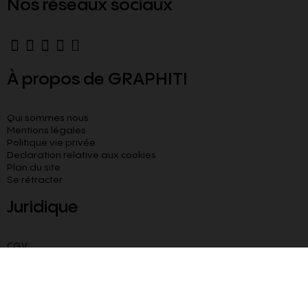
Nos réseaux sociaux
À propos de GRAPHITI
Qui sommes nous
Mentions légales
Politique vie privée
Declaration relative aux cookies​
Plan du site
Se rétracter
Juridique
CGV
CGU
Livraison paiement sécurisé
Besoin d’aide ?
Blog